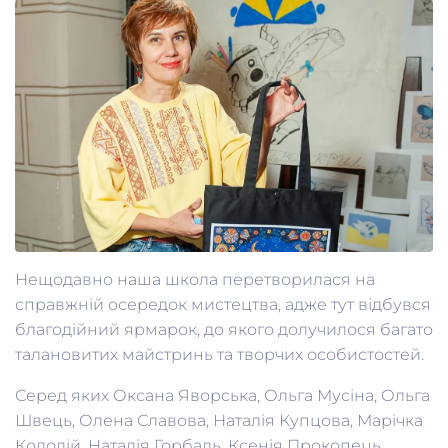
Нещодавно наша школа перетворилася на
справжній осередок мистецтва, адже тут відбувся
благодійний ярмарок, до якого долучилося багато
талановитих майстринь та творчих особистостей.
Серед яких Оксана Яворська, Ольга Мусіна, Ольга
Швець, Олена Славова, Наталія Купцова, Марічка
Колодій, Наталія Горбаль, Ксенія Прокопець,