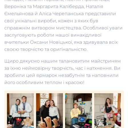
Вероніка та Маргарита Каліберда, Наталія
Ємельянова й Аліса Черепанська представили
свої унікальні вироби, кожен з яких був
справжнім витвором мистецтва.
Особливої уваги
заслуговують роботи нашої винахідливої
вчительки Оксани Новіцької, яка здивувала всіх
своєю творчістю та оригінальністю.
Щиро дякуємо нашим талановитим майстриням
за їхню неймовірну творчість, час і натхнення. Ви
зробили цей ярмарок незабутнім та наповнили
його особливим теплом і красою!